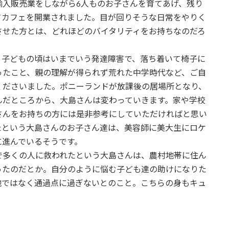
輸入販売業をしながら6人ものお子さんを育てあげ、残り
てカフェを開業されました。目が回りそうな日常をやりく
させた方とは、どれほどのバイタリティをお持ちなのだろ
、子どもの頃はいまでいう発達障害で、落ち着いて椅子に
ったこと、親の理解が得られず荒れた中学時代など、ご自
くださいました。ポニーランドが放課後の居場所となり、
んだところから、大島さんは変わっていきます。家や学校
さんをお持ちの方には是非参考にしていただければと思い
たという大島さんのお子さん達は、美容師に美大生にロケ
に進んでいるそうです。
で多くの人に救われたという大島さんは、農村地帯に住ん
ったのだとか。自分のように悩む子ども達の助けになりた
地ではなく通過点に過ぎないとのこと。こちらの身もキュ