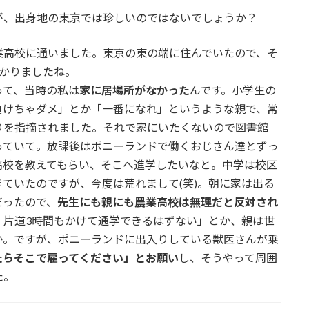
、出身地の東京では珍しいのではないでしょうか？
業高校に通いました。東京の東の端に住んでいたので、そ
かりましたね。
って、当時の私は
家に居場所がなかった
んです。小学生の
負けちゃダメ」とか「一番になれ」というような親で、常
りを指摘されました。それで家にいたくないので図書館
っていて。放課後はポニーランドで働くおじさん達とずっ
高校を教えてもらい、そこへ進学したいなと。中学は校区
ていたのですが、今度は荒れまして(笑)。朝に家は出る
だったので、
先生にも親にも農業高校は無理だと反対され
、片道3時間もかけて通学できるはずない」とか、親は世
か。ですが、ポニーランドに出入りしている獣医さんが乗
たらそこで雇ってください」とお願い
し、そうやって周囲
た。