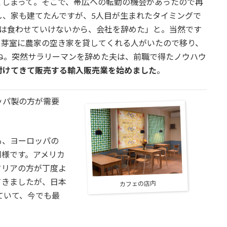
てしまって。そこで、帯広への転勤の機会があったので再
し、家も建てたんですが、5人目が生まれたタイミングで
では食わせていけないから、会社を辞めた」と。当然です
る芽室に農家の空き家を貸してくれる人がいたので移り、
ね。突然サラリーマンを辞めた夫は、前職で得たノウハウ
付けてきて販売する輸入販売業を始めました
。
ッパ製の方が需要
も、ヨーロッパの
同様です。アメリカ
タリアの方が丁度よ
てきましたが、日本
カフェの店内
ていて、今でも最