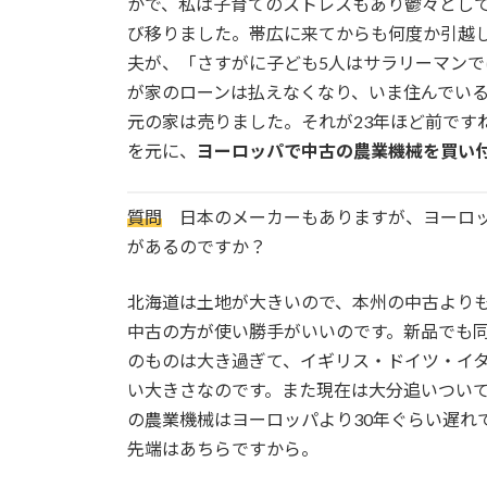
かで、私は子育てのストレスもあり鬱々とし
び移りました。帯広に来てからも何度か引越
夫が、「さすがに子ども5人はサラリーマン
が家のローンは払えなくなり、いま住んでい
元の家は売りました。それが23年ほど前です
を元に、
ヨーロッパで中古の農業機械を買い
質問
日本のメーカーもありますが、ヨーロ
があるのですか？
北海道は土地が大きいので、本州の中古より
中古の方が使い勝手がいいのです。新品でも
のものは大き過ぎて、イギリス・ドイツ・イ
い大きさなのです。また現在は大分追いつい
の農業機械はヨーロッパより30年ぐらい遅れ
先端はあちらですから。