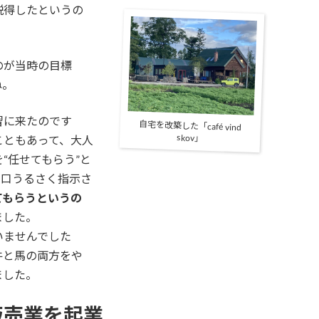
説得したというの
のが当時の目標
ね。
習に来たのです
自宅を改築した「café vind
skov」
こともあって、大人
“任せてもらう”と
に口うるさく指示さ
てもらうというの
ました。
いませんでした
牛と馬の両方をや
ました。
販売業を起業