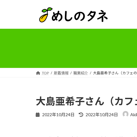
コ
ナ
ン
ビ
テ
ゲ
ン
ー
ツ
シ
へ
ョ
ス
ン
キ
に
ッ
移
プ
動
TOP
新着情報
職業紹介
大島亜希子さん（カフェの
大島亜希子さん（カフ
最
2022年10月24日
2022年10月24日
Aki
終
更
新