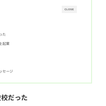
CLOSE
った
を起業
ッセージ
登校だった