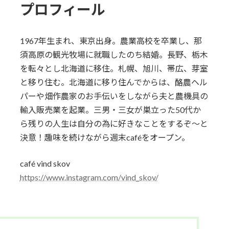
プロフィール
1967年生まれ、東京出身。農業高校を卒業し、那
須高原の観光牧場に就職したのち結婚。長野、栃木
を転々とし北海道に移住。札幌、旭川、帯広、芽室
と移り住む。北海道に移り住んでからは、酪農ヘル
パーや畑作農家のお手伝いをしながら夫と農機具の
輸入販売業を起業。三男・三女が巣立った50代か
ら残りの人生は自分の為に好きなことをするぞ〜と
決意！趣味を続けながら週末caféをオープン。
café vind skov
https://www.instagram.com/vind_skov/