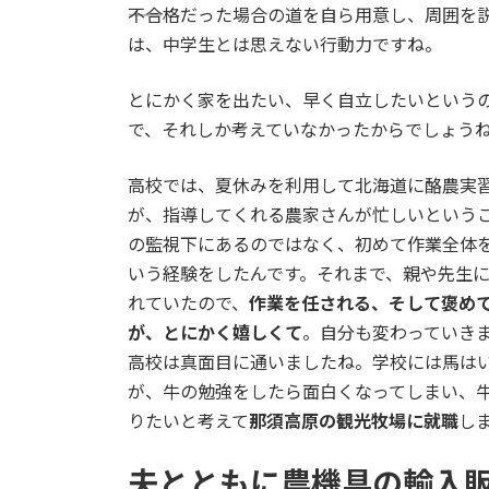
――不合格だった場合の道を自ら用意し、周囲を
は、中学生とは思えない行動力ですね。
とにかく家を出たい、早く自立したいという
で、それしか考えていなかったからでしょう
高校では、夏休みを利用して北海道に酪農実
が、指導してくれる農家さんが忙しいという
の監視下にあるのではなく、初めて作業全体を
いう経験をしたんです。それまで、親や先生
れていたので、
作業を任される、そして褒め
が、とにかく嬉しくて
。自分も変わっていき
高校は真面目に通いましたね。学校には馬は
が、牛の勉強をしたら面白くなってしまい、
りたいと考えて
那須高原の観光牧場に就職
し
夫とともに農機具の輸入