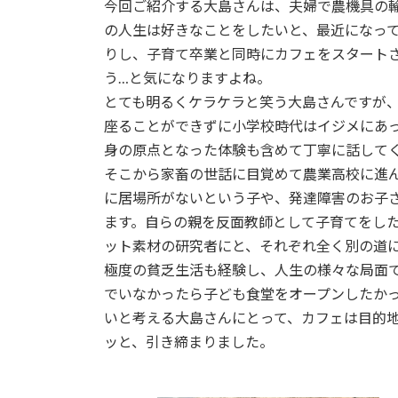
日
今回ご紹介する大島さんは、夫婦で農機具の
時
の人生は好きなことをしたいと、最近になっ
:
りし、子育て卒業と同時にカフェをスタート
う…と気になりますよね。
とても明るくケラケラと笑う大島さんですが
座ることができずに小学校時代はイジメにあ
身の原点となった体験も含めて丁寧に話して
そこから家畜の世話に目覚めて農業高校に進
に居場所がないという子や、発達障害のお子
ます。自らの親を反面教師として子育てをし
ット素材の研究者にと、それぞれ全く別の道
極度の貧乏生活も経験し、人生の様々な局面
でいなかったら子ども食堂をオープンしたか
いと考える大島さんにとって、カフェは目的
ッと、引き締まりました。