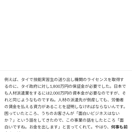
バングラデシュで支援する孤児院
――難しくないはずはありませんよ。運が良いとおっしゃいますが、
それまでの事業や交流の積み重ねがあって、なるべくして運をつか
んでいるのだと思います。
そうですね。
僕は知り合った人に、自分のやりたいことや夢を語
ったりします
。最初は恥ずかしいですし、相手にもしてくれない
ですが、その中にも何かをやろうとしたときに協力してくれる人
が出てきます。とても恵まれているなと思っています。
例えば、タイで技能実習生の送り出し機関のライセンスを取得す
るのに、タイ政府に対し1,800万円の保証金が必要でした。日本で
も人材派遣業をするには2,000万円の資本金が必要なのですが、そ
れと同じようなものですね。人材の派遣先が倒産しても、労働者
の賃金を払える資力があることを証明しなければならないんです。
困っていたところ、うちのお客さんが「面白いビジネスはない
か？」という話をしてきたので、この事業の話をしたところ「面
白いですね。お金を出します」と言ってくれて。やはり、
何事も前